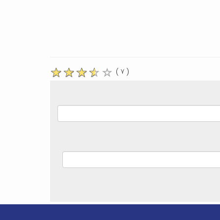
( ۷ )