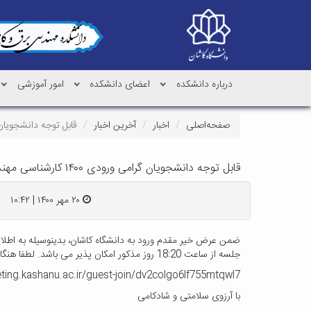
درباره دانشکده
اعضای دانشکده
امور آموزشی
صفحه‌اصلی
اخبار
آخرین اخبار
قابل توجه دانشجویان گرامی ورودی 
قابل توجه دانشجویان گرامی ورودی ۱۴۰۰ کارشناسی مهندسی برق
۲۰ مهر ۱۴۰۰ | ۱۰:۴۲
جلسه از ساعت 18:20 روز مذکور امکان پذیر می باشد. لطفا هنگام ورود نام و نام خانوادگی خود را وارد نمایید. لینک جلسه:
ting.kashanu.ac.ir/guest-join/dv2colgo6lf755mtqwl7
با آرزوی سلامتی و شادکامی