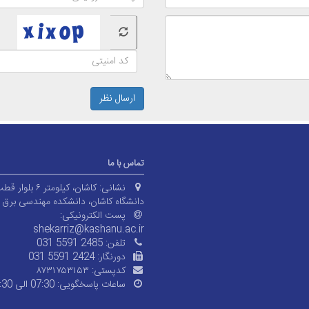
ارسال نظر
تماس با ما
نشانی:
کاشان، کیلومتر ۶ 
دانشگاه کاشان، دانشکده مهندسی برق و 
پست الکترونیکی:
shekarriz@kashanu.ac.ir
تلفن:
031 5591 2485
دورنگار:
031 5591 2424
کدپستی:
۸۷۳۱۷۵۳۱۵۳
ساعات پاسخگویی:
07:30 الی 15:30